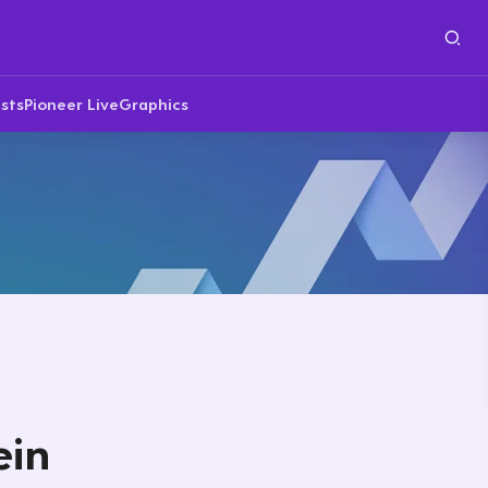
sts
Pioneer Live
Graphics
ein