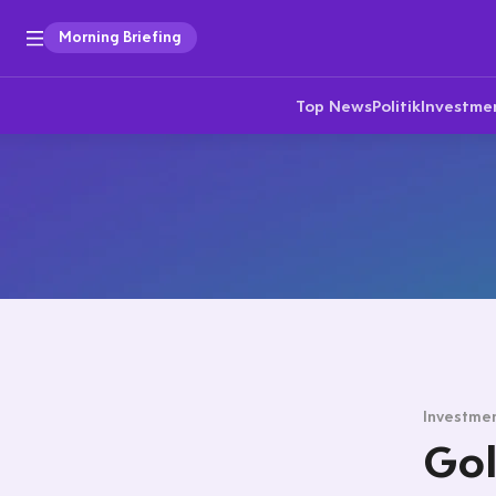
Morning Briefing
Top News
Politik
Investme
Investmen
Gol