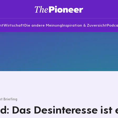
nt
Wirtschaft
Die andere Meinung
Inspiration & Zuversicht
Podca
t Briefing
d: Das Desinteresse ist 