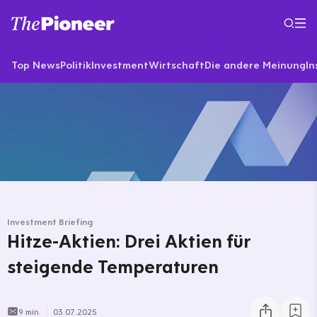
Top News
Politik
Investment
Wirtschaft
Die andere Meinung
In
Investment Briefing
Hitze-Aktien: Drei Aktien für
steigende Temperaturen
9 min.
03.07.2025