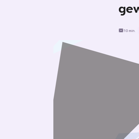
gew
10 min.