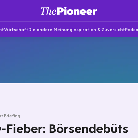
nt
Wirtschaft
Die andere Meinung
Inspiration & Zuversicht
Podca
t Briefing
-Fieber: Börsendebüts