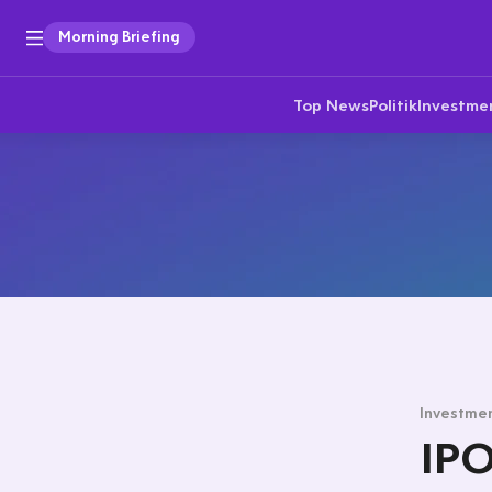
Morning Briefing
Top News
Politik
Investme
Investmen
IPO