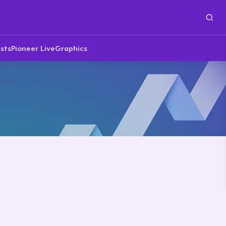
sts
Pioneer Live
Graphics