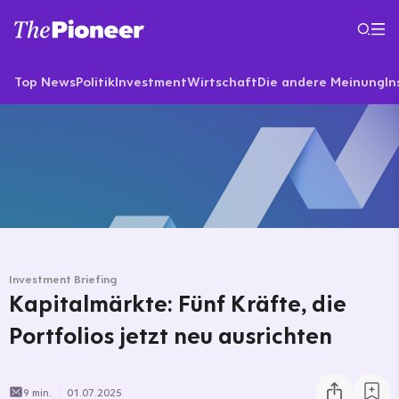
Top News
Politik
Investment
Wirtschaft
Die andere Meinung
In
Investment Briefing
Kapitalmärkte: Fünf Kräfte, die
Portfolios jetzt neu ausrichten
9 min.
01.07.2025