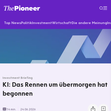
Top News
Politik
Investment
Wirtschaft
Die andere Meinung
In
Investment Briefing
KI: Das Rennen um übermorgen hat
begonnen
14 min.
24.06.2026