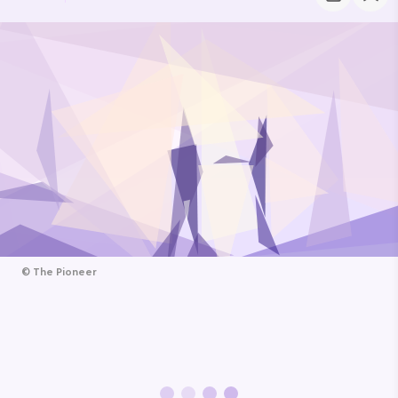
©
The Pioneer