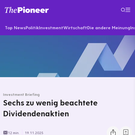
Top News
Politik
Investment
Wirtschaft
Die andere Meinung
In
Investment Briefing
Sechs zu wenig beachtete
Dividendenaktien
12 min.
19.11.2025