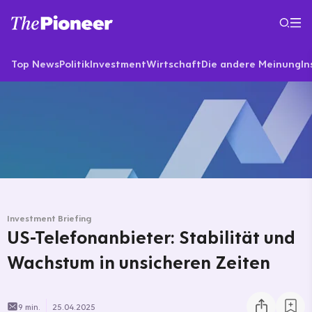
Top News
Politik
Investment
Wirtschaft
Die andere Meinung
In
Investment Briefing
US-Telefonanbieter: Stabilität und
Wachstum in unsicheren Zeiten
9 min.
25.04.2025