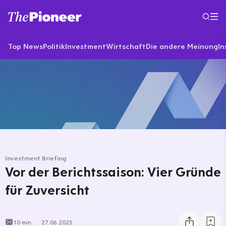
Top News
Politik
Investment
Wirtschaft
Die andere Meinung
In
Investment Briefing
Vor der Berichtssaison: Vier Gründe
für Zuversicht
10 min.
27.06.2025