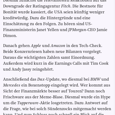
Diesmal zunächst die relevantesten Reaktionen auf das
Downgrade der Ratingagentur
Fitch
. Die Bestnote für
Bonität wurde kassiert, die USA seien künftig weniger
kreditwürdig. Dazu die Hintergründe und eine
Einschätzung zu den Folgen. Zu hören sind US-
Finanzministerin Janet Yellen und
JPMorgan
-CEO Jamie
Dimon.
Danach gehen
Apple
und
Amazon
in den Tech-Check.
Beide Konzernriesen haben neue Bilanzen vorgelegt.
Daraus die wichtigsten Zahlen samt Einordnung.
Außerdem wird kurz in die Earnings Calls mit Tim Cook
und Andy Jassy reingehört.
Anschließend das
Dax
-Update, wo diesmal bei
BMW
und
Mercedes
ein Boxenstopp eingelegt wird. Wer kommt aus
Sicht der Finanzmärkte besser auf Touren? Dann noch
Frischware aus der Meme-Blase. Diesmal wurde ein Hype
um die
Tupperware
-Aktie losgetreten. Dazu Antwort auf
die Frage, wie bei solch Sündenzocks mitgemacht werden