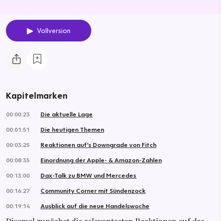
Vollversion
Kapitelmarken
00:00:23
Die aktuelle Lage
00:01:51
Die heutigen Themen
00:03:25
Reaktionen auf’s Downgrade von Fitch
00:08:35
Einordnung der Apple- & Amazon-Zahlen
00:13:00
Dax-Talk zu BMW und Mercedes
00:16:27
Community Corner mit Sündenzock
00:19:14
Ausblick auf die neue Handelswoche