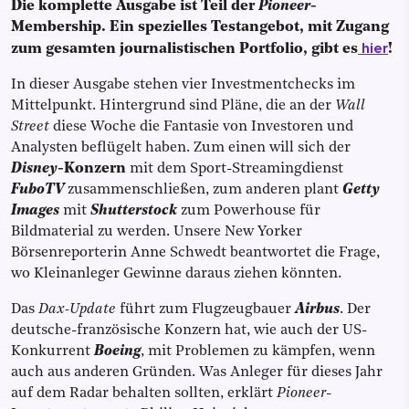
Die komplette Ausgabe ist Teil der
Pioneer
-
Membership. Ein spezielles Testangebot, mit Zugang
hier
zum gesamten journalistischen Portfolio, gibt es
!
In dieser Ausgabe stehen vier Investmentchecks im
Mittelpunkt. Hintergrund sind Pläne, die an der
Wall
Street
diese Woche die Fantasie von Investoren und
Analysten beflügelt haben. Zum einen will sich der
Disney
-Konzern
mit dem Sport-Streamingdienst
FuboTV
zusammenschließen, zum anderen plant
Getty
Images
mit
Shutterstock
zum Powerhouse für
Bildmaterial zu werden. Unsere New Yorker
Börsenreporterin Anne Schwedt beantwortet die Frage,
wo Kleinanleger Gewinne daraus ziehen könnten.
Das
Dax-Update
führt zum Flugzeugbauer
Airbus
. Der
deutsche-französische Konzern hat, wie auch der US-
Konkurrent
Boeing
, mit Problemen zu kämpfen, wenn
auch aus anderen Gründen. Was Anleger für dieses Jahr
auf dem Radar behalten sollten, erklärt
Pioneer
-