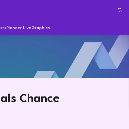
sts
Pioneer Live
Graphics
 als Chance