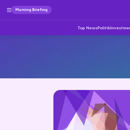
Morning Briefing
Top News
Politik
Investme