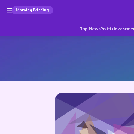
Morning Briefing
Top News
Politik
Investme