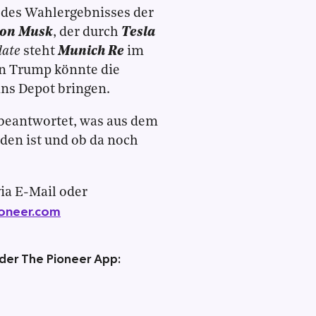
 des Wahlergebnisses der
lon Musk
, der durch
Tesla
ate
steht
Munich Re
im
n Trump könnte die
ins Depot bringen.
 beantwortet, was aus dem
en ist und ob da noch
ia E-Mail oder
oneer.com
 der The Pioneer App: