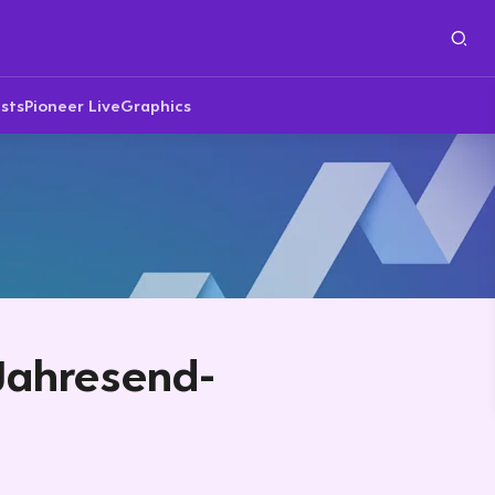
sts
Pioneer Live
Graphics
Jahresend-