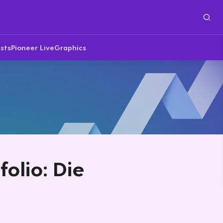
sts
Pioneer Live
Graphics
folio: Die