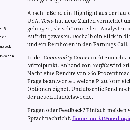
oder gar Kryptowährungen?
Anschließend ein Highlight aus der lauf
USA.
Tesla
hat neue Zahlen vermeldet und
ung
gelungen, sie schönzureden. Analysten m
ngen
Auftritt gewesen. Deshalb ein Blick in 
und ein Reinhören in den Earnings Call.
enzock
lswoche
In der
Community Corner
rückt zunächst 
Mittelpunkt. Anhand von
Netflix
wird erl
Nacht eine Rendite von 260 Prozent ma
Frage beantwortet, welche Plattform sich
Optionen eignet. Und abschließend noch
der neuen Handelswoche.
Fragen oder Feedback? Einfach melden v
finanzmarkt@mediapi
Sprachnachricht: