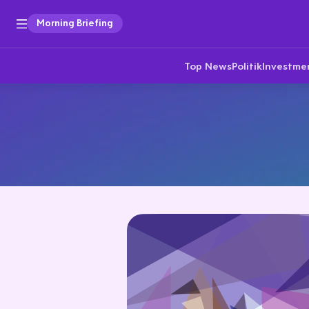
Morning Briefing
Top News
Politik
Investme