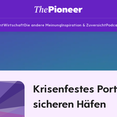
nt
Wirtschaft
Die andere Meinung
Inspiration & Zuversicht
Podca
Krisenfestes Port
sicheren Häfen