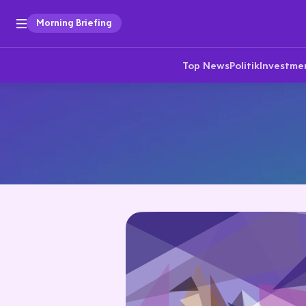
Morning Briefing
Top News
Politik
Investme