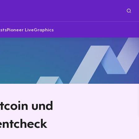
sts
Pioneer Live
Graphics
tcoin und
entcheck