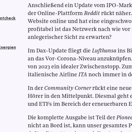
Anschließend ein Update vom IPO-Markt
der Online-Plattform
Reddit
rückt näher. 
entcheck
Website online und hat eine eingeschw
profitabel ist das Netzwerk nach wie vor 
anlegerischer Sicht zu erwarten?
Energien
Im Dax-Update fliegt die
Lufthansa
ins Bi
an das Vor-Corona-Niveau anzuknüpfen. 
von 2023 ein idealer Zwischenstopp. Zuma
italienische Airline
ITA
noch immer in de
In der
Community Corner
rückt eine neue
Hörer in den Mittelpunkt. Diesmal geht 
und ETFs im Bereich der erneuerbaren E
Die komplette Ausgabe ist Teil der
Pione
nicht an Bord ist, kann unser gesamtes P