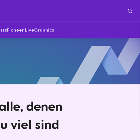
sts
Pioneer Live
Graphics
 alle, denen
u viel sind