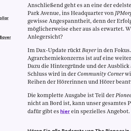
Anschließend geht es an eine der edelst
Park Avenue, ins Headquarter von
JPMor
ollar
gewisse Angespanntheit, denn der Erfol
möglicherweise eher aus als erwartet. W
 Bayer
Anlegersicht?
Im Dax-Update rückt
Bayer
in den Fokus.
Agrarchemiekonzerns ist auf eine weiter
Dazu die Hintergründe und der Ausblick 
Schluss wird in der
Community Corner
wi
Reihen der Hörerinnen und Hörer beant
Die komplette Ausgabe ist Teil der
Pione
nicht an Bord ist, kann unser gesamtes P
hier
dafür gibt es
ein spezielles Angebot.
Hören Sie alle Podcasts von The Pioneer in