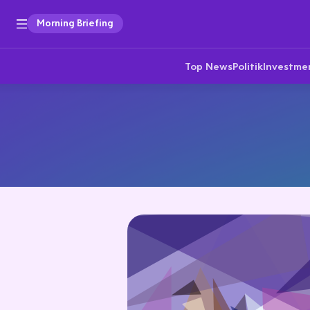
Morning Briefing
Top News
Politik
Investme