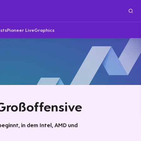
sts
Pioneer Live
Graphics
 Großoffensive
 beginnt, in dem Intel, AMD und