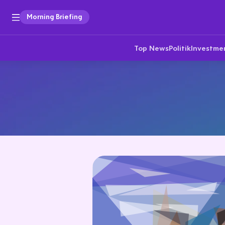
Morning Briefing
Top News
Politik
Investme