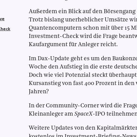
Außerdem ein Blick auf den Börsengang
ive
Trotz bislang unerheblicher Umsätze wir
Quantencomputern schon mit über 15 Mil
Check
Investment-Check wird die Frage beantwo
Kaufargument für Anleger reicht.
Im Dax-Update geht es um den Baukonz
Woche den Aufstieg in die erste deutsche
Doch wie viel Potenzial steckt überhaup
Kursanstieg von fast 400 Prozent in de
Jahren?
In der Community-Corner wird die Frage
Kleinanleger am
SpaceX
-IPO teilnehme
Weitere Updates von den Kapitalmärkten
kostenlos im Investment-Briefing-Newsl