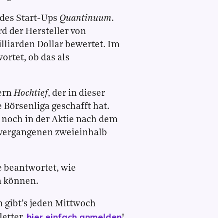
 des Start-Ups
Quantinuum
.
d der Hersteller von
liarden Dollar bewertet. Im
rtet, ob das als
ern
Hochtief
, der in dieser
 Börsenliga geschafft hat.
t noch in der Aktie nach dem
n vergangenen zweieinhalb
 beantwortet, wie
n können.
 gibt’s jeden Mittwoch
hier einfach anmelden
etter,
!