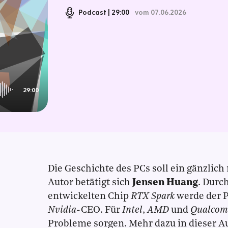
Podcast
29:00
vom 07.06.2026
29:00
Die Geschichte des PCs soll ein gänzlic
Autor betätigt sich
Jensen Huang
. Durc
entwickelten Chip
RTX Spark
werde der P
Nvidia
-CEO. Für
Intel
,
AMD
und
Qualco
Probleme sorgen. Mehr dazu in dieser A