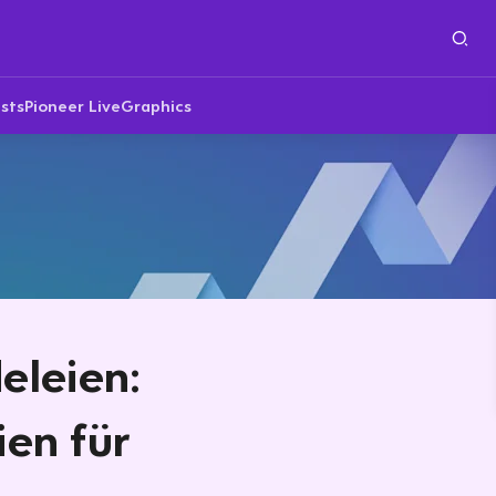
sts
Pioneer Live
Graphics
eleien:
ien für