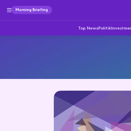
Morning Briefing
Top News
Politik
Investme