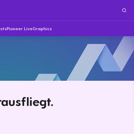
sts
Pioneer Live
Graphics
ausfliegt.