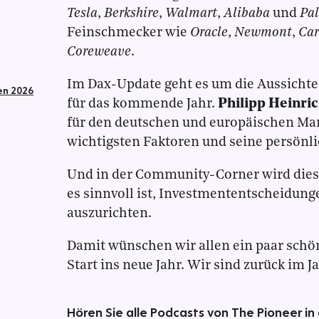
Tesla
,
Berkshire
,
Walmart
,
Alibaba
und
Pal
Feinschmecker wie
Oracle
,
Newmont
,
Ca
Coreweave
.
Im Dax-Update geht es um die Aussicht
en 2026
für das kommende Jahr.
Philipp Heinri
für den deutschen und europäischen Mark
wichtigsten Faktoren und seine persönli
Und in der Community-Corner wird dies
es sinnvoll ist, Investmententscheidung
auszurichten.
Damit wünschen wir allen ein paar schö
Start ins neue Jahr. Wir sind zurück im J
Hören Sie alle Podcasts von The Pioneer in