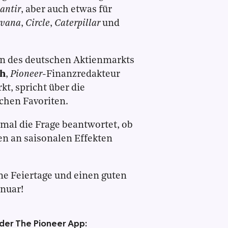
antir
, aber auch etwas für
rvana
,
Circle
,
Caterpillar
und
en des deutschen Aktienmarkts
ch
,
Pioneer
-Finanzredakteur
t, spricht über die
chen Favoriten.
mal die Frage beantwortet, ob
en an saisonalen Effekten
ne Feiertage und einen guten
anuar!
 der The Pioneer App: