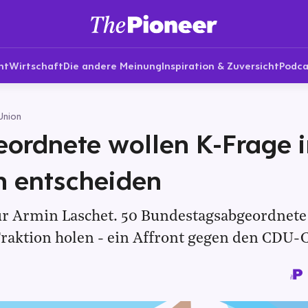
nt
Wirtschaft
Die andere Meinung
Inspiration & Zuversicht
Podca
Union
ordnete wollen K-Frage i
n entscheiden
ür Armin Laschet. 50 Bundestagsabgeordnete 
Fraktion holen - ein Affront gegen den CDU-