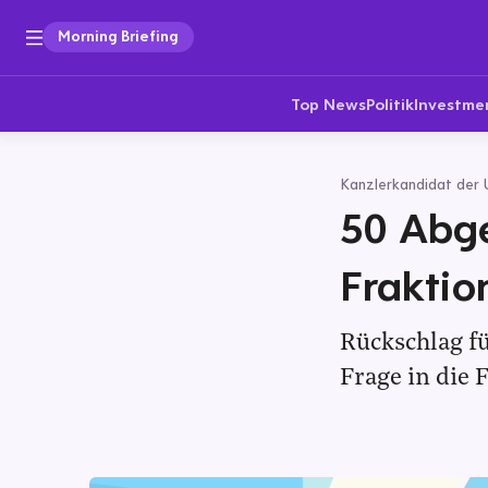
Morning Briefing
Top News
Politik
Investme
Kanzlerkandidat der 
50 Abge
Fraktio
Rückschlag f
Frage in die 