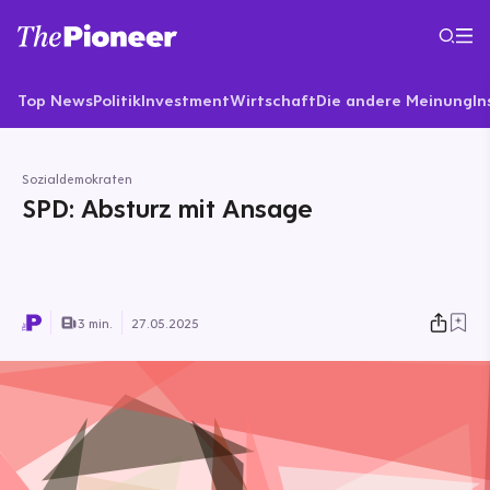
Top News
Politik
Investment
Wirtschaft
Die andere Meinung
In
Sozialdemokraten
SPD: Absturz mit Ansage
3 min.
27.05.2025