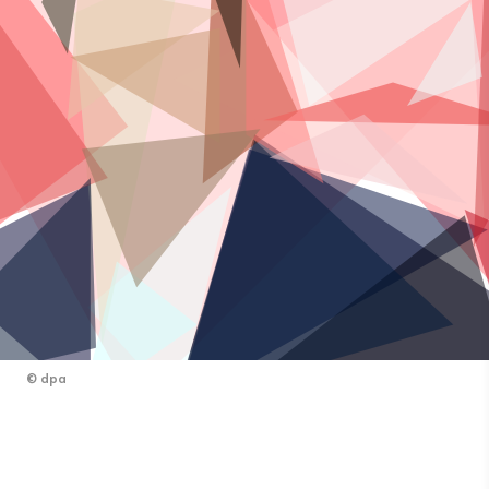
©
dpa