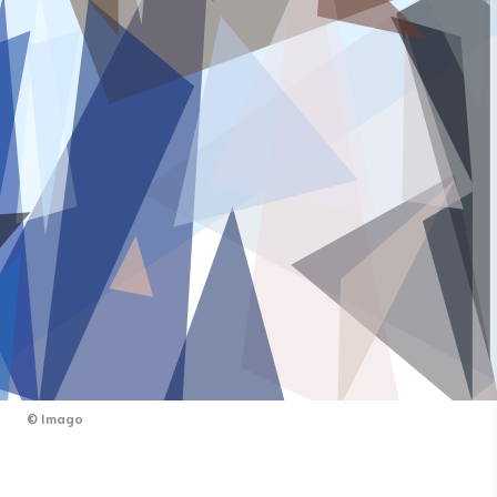
©
Imago