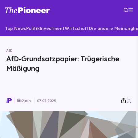
Top News
Politik
Investment
Wirtschaft
Die andere Meinung
In
AfD
AfD-Grundsatzpapier: Trügerische
Mäßigung
2 min.
07.07.2025