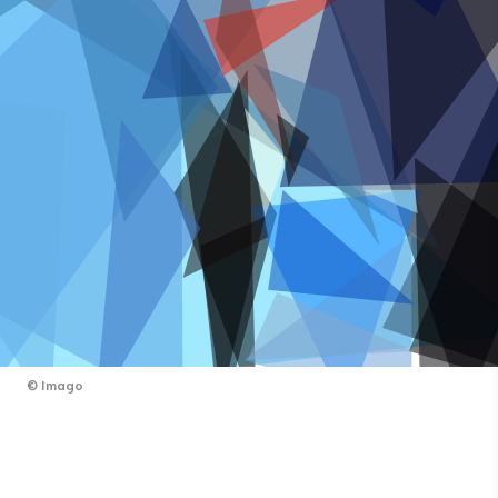
©
Imago