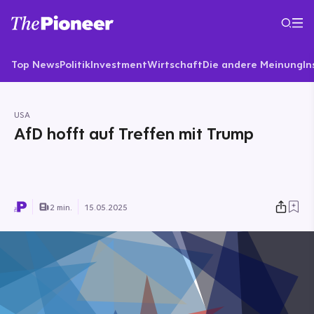
Top News
Politik
Investment
Wirtschaft
Die andere Meinung
In
USA
AfD hofft auf Treffen mit Trump
2 min.
15.05.2025