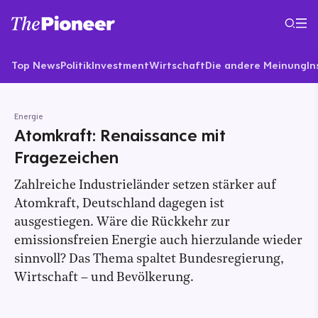
Top News
Politik
Investment
Wirtschaft
Die andere Meinung
In
Energie
Atomkraft: Renaissance mit
Fragezeichen
Zahlreiche Industrieländer setzen stärker auf
Atomkraft, Deutschland dagegen ist
ausgestiegen. Wäre die Rückkehr zur
emissionsfreien Energie auch hierzulande wieder
sinnvoll? Das Thema spaltet Bundesregierung,
Wirtschaft – und Bevölkerung.