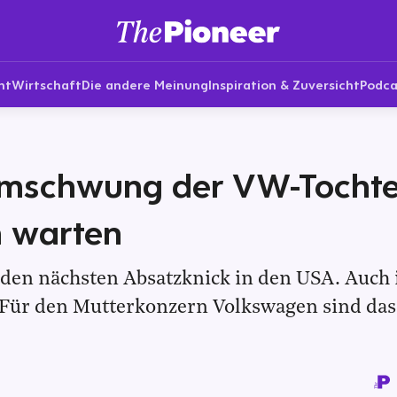
nt
Wirtschaft
Die andere Meinung
Inspiration & Zuversicht
Podca
mschwung der VW-Tochter
h warten
 den nächsten Absatzknick in den USA. Auch 
 Für den Mutterkonzern Volkswagen sind das