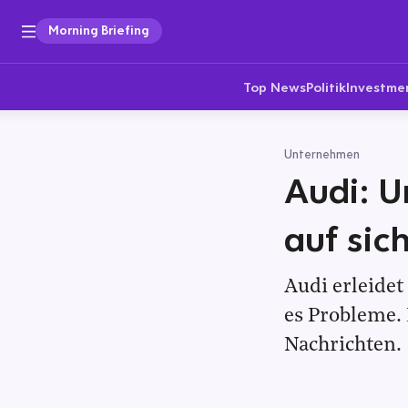
Morning Briefing
Top News
Politik
Investme
Unternehmen
Audi: U
auf sic
Audi erleidet
es Probleme.
Nachrichten.