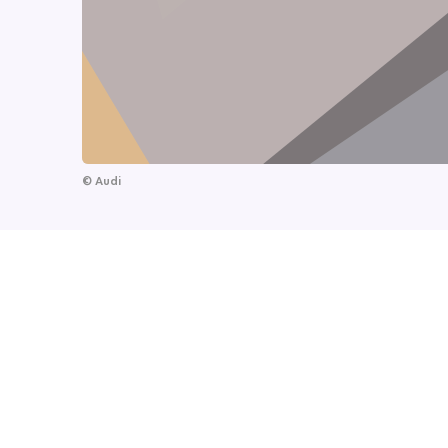
©
Audi