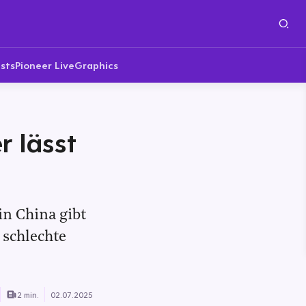
sts
Pioneer Live
Graphics
 lässt
in China gibt
 schlechte
2 min.
02.07.2025