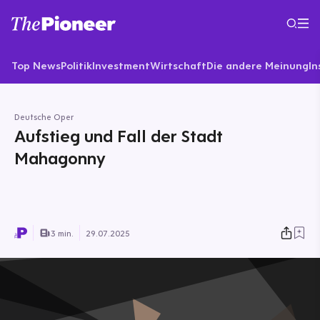
Top News
Politik
Investment
Wirtschaft
Die andere Meinung
In
Deutsche Oper
Aufstieg und Fall der Stadt
Mahagonny
3 min.
29.07.2025