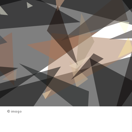
©
imago