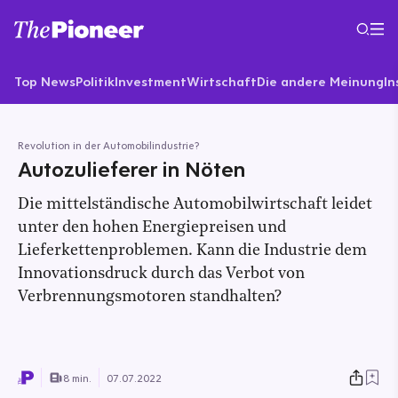
Top News
Politik
Investment
Wirtschaft
Die andere Meinung
In
Revolution in der Automobilindustrie?
Autozulieferer in Nöten
Die mittelständische Automobilwirtschaft leidet
unter den hohen Energiepreisen und
Lieferkettenproblemen. Kann die Industrie dem
Innovationsdruck durch das Verbot von
Verbrennungsmotoren standhalten?
8 min.
07.07.2022