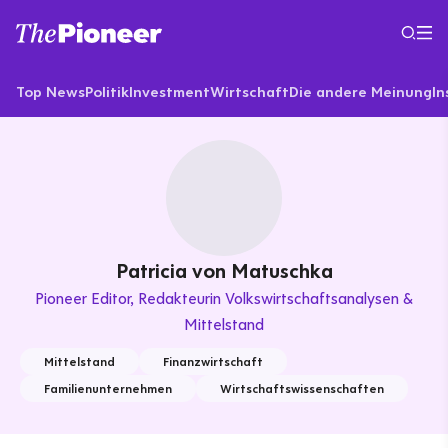
Top News
Politik
Investment
Wirtschaft
Die andere Meinung
In
Patricia von Matuschka
Pioneer Editor
Redakteurin Volkswirtschaftsanalysen &
Mittelstand
Mittelstand
Finanzwirtschaft
Familienunternehmen
Wirtschaftswissenschaften