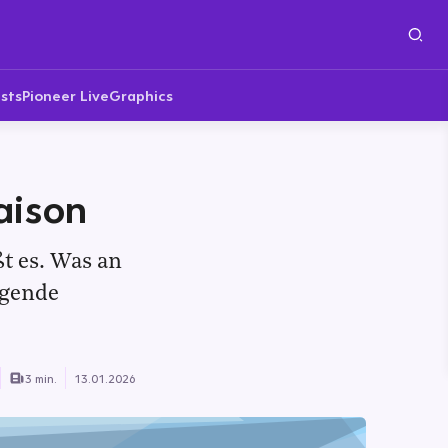
sts
Pioneer Live
Graphics
aison
ßt es. Was an
egende
3 min.
13.01.2026