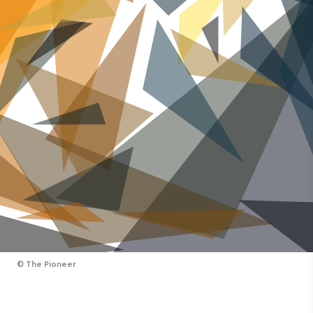
©
The Pioneer