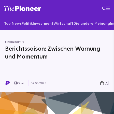
Top News
Politik
Investment
Wirtschaft
Die andere Meinung
In
Finanzmärkte
Berichtssaison: Zwischen Warnung
und Momentum
3 min.
04.08.2025