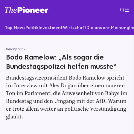
Top News
Politik
Investment
Wirtschaft
Die andere Meinung
In
Innenpolitik
Bodo Ramelow: „Als sogar die
Bundestagspolizei helfen musste“
Bundestagsvizepräsident Bodo Ramelow spricht
im Interview mit Alev Doğan über einen raueren
Ton im Parlament, die Anwesenheit von Babys im
Bundestag und den Umgang mit der AfD. Warum
er trotz allem weiter an politische Verständigung
glaubt.