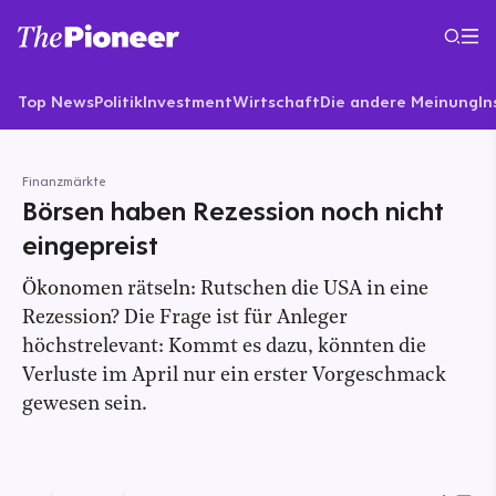
Top News
Politik
Investment
Wirtschaft
Die andere Meinung
In
Finanzmärkte
Börsen haben Rezession noch nicht
eingepreist
Ökonomen rätseln: Rutschen die USA in eine
Rezession? Die Frage ist für Anleger
höchstrelevant: Kommt es dazu, könnten die
Verluste im April nur ein erster Vorgeschmack
gewesen sein.