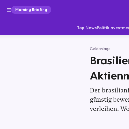
Morning Briefing
Top News
Politik
Investme
Geldanlage
Brasili
Aktienm
Der brasilian
günstig bewer
verleihen. Wo