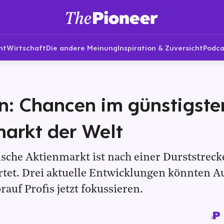
nt
Wirtschaft
Die andere Meinung
Inspiration & Zuversicht
Podca
en: Chancen im günstigste
arkt der Welt
ische Aktienmarkt ist nach einer Durststreck
tet. Drei aktuelle Entwicklungen könnten Au
rauf Profis jetzt fokussieren.