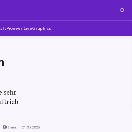
sts
Pioneer Live
Graphics
n
e sehr
ftrieb
3 min.
21.03.2025