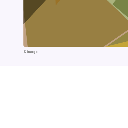
©
imago