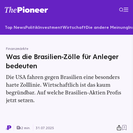
Top News
Politik
Investment
Wirtschaft
Die andere Meinung
In
Finanzmärkte
Was die Brasilien-Zölle für Anleger
bedeuten
Die USA fahren gegen Brasilien eine besonders
harte Zolllinie. Wirtschaftlich ist das kaum
begründbar. Auf welche Brasilien-Aktien Profis
jetzt setzen.
2 min.
31.07.2025