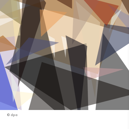
©
dpa