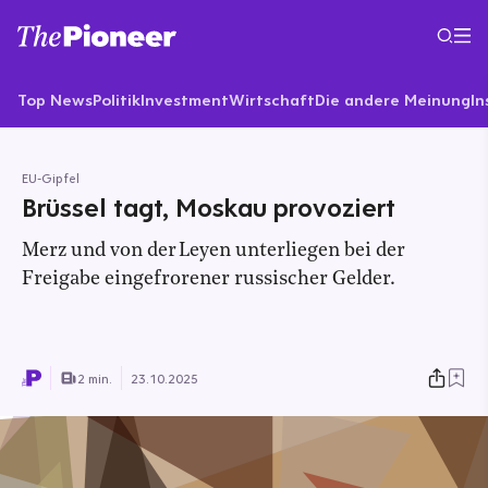
Top News
Politik
Investment
Wirtschaft
Die andere Meinung
In
EU-Gipfel
Brüssel tagt, Moskau provoziert
Merz und von der Leyen unterliegen bei der
Freigabe eingefrorener russischer Gelder.
2 min.
23.10.2025