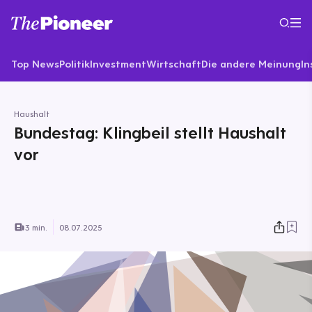
Top News
Politik
Investment
Wirtschaft
Die andere Meinung
In
Haushalt
Bundestag: Klingbeil stellt Haushalt
vor
3 min.
08.07.2025