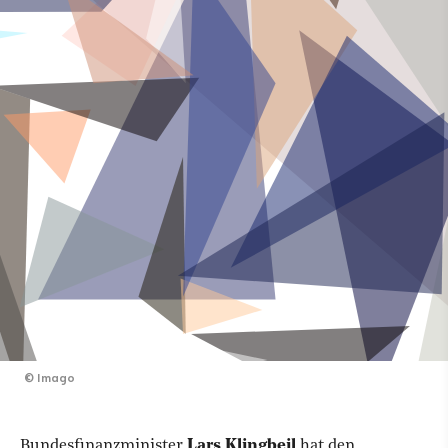
©
Imago
Bundesfinanzminister
Lars Klingbeil
hat den