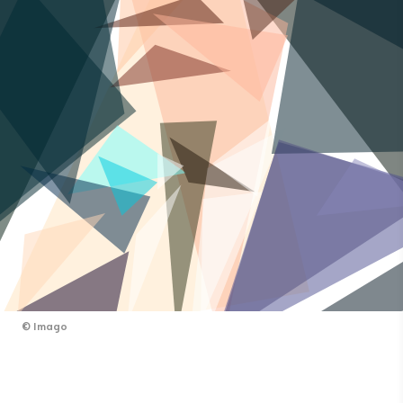
©
Imago