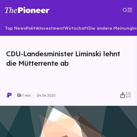
Top News
Politik
Investment
Wirtschaft
Die andere Meinung
In
CDU-Landesminister Liminski lehnt
die Mütterrente ab
1 min.
04.04.2025