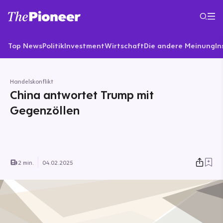
Top News
Politik
Investment
Wirtschaft
Die andere Meinung
In
Handelskonflikt
China antwortet Trump mit
Gegenzöllen
2 min.
04.02.2025