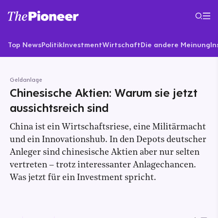
Top News
Politik
Investment
Wirtschaft
Die andere Meinung
In
Geldanlage
Chinesische Aktien: Warum sie jetzt
aussichtsreich sind
China ist ein Wirtschaftsriese, eine Militärmacht
und ein Innovationshub. In den Depots deutscher
Anleger sind chinesische Aktien aber nur selten
vertreten – trotz interessanter Anlagechancen.
Was jetzt für ein Investment spricht.