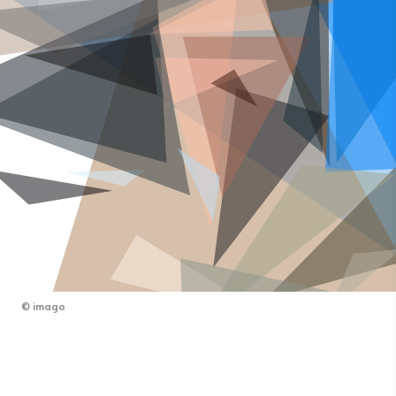
©
imago