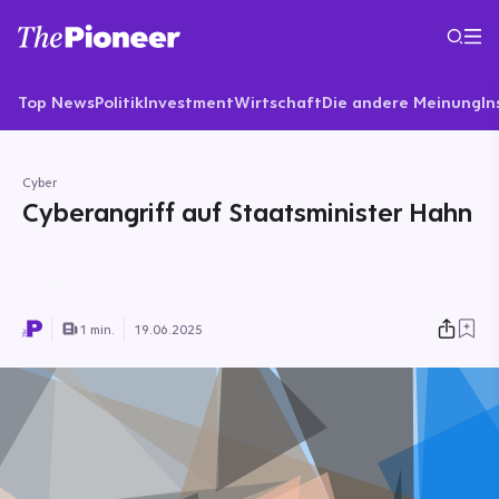
Top News
Politik
Investment
Wirtschaft
Die andere Meinung
In
Cyber
Cyberangriff auf Staatsminister Hahn
1 min.
19.06.2025