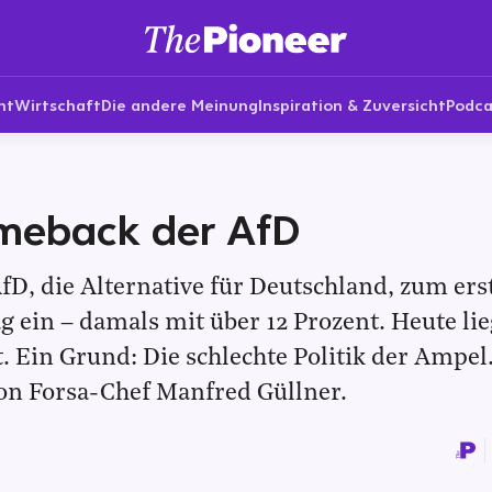
nt
Wirtschaft
Die andere Meinung
Inspiration & Zuversicht
Podca
meback der AfD
AfD, die Alternative für Deutschland, zum ers
 ein – damals mit über 12 Prozent. Heute lieg
t. Ein Grund: Die schlechte Politik der Ampel
von Forsa-Chef Manfred Güllner.