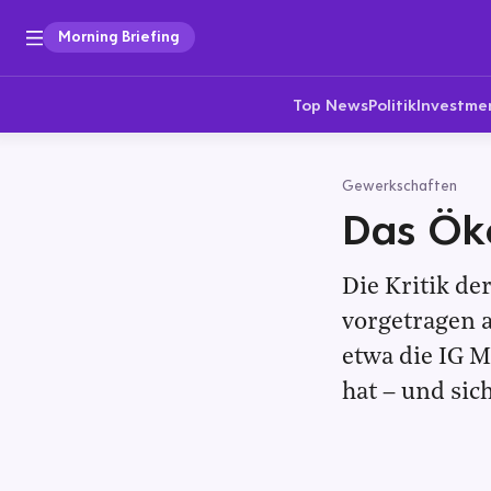
Morning Briefing
Top News
Politik
Investme
Gewerkschaften
Das Öko
Die Kritik de
vorgetragen a
etwa die IG M
hat – und sic