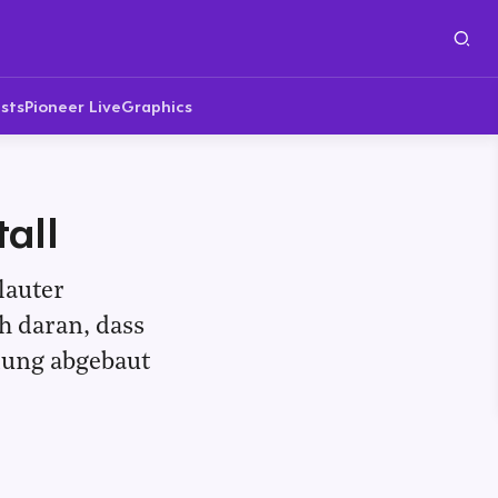
sts
Pioneer Live
Graphics
all
lauter
h daran, dass
ilung abgebaut