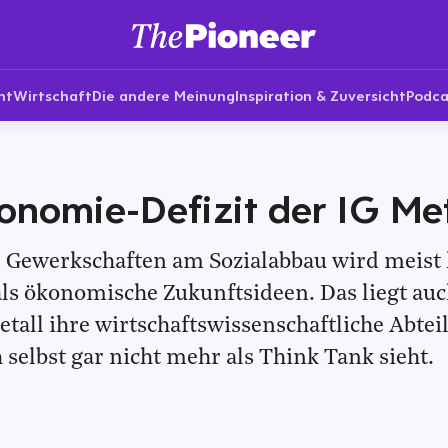
nt
Wirtschaft
Die andere Meinung
Inspiration & Zuversicht
Podca
nomie-Defizit der IG Met
r Gewerkschaften am Sozialabbau wird meist 
ls ökonomische Zukunftsideen. Das liegt auc
etall ihre wirtschaftswissenschaftliche Abte
h selbst gar nicht mehr als Think Tank sieht.