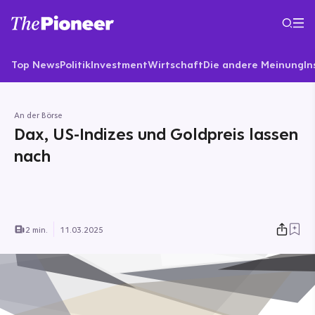
Top News
Politik
Investment
Wirtschaft
Die andere Meinung
In
An der Börse
Dax, US-Indizes und Goldpreis lassen
nach
2 min.
11.03.2025