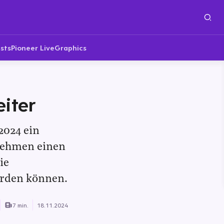
sts
Pioneer Live
Graphics
iter
2024 ein
rnehmen einen
ie
erden können.
7 min.
18.11.2024