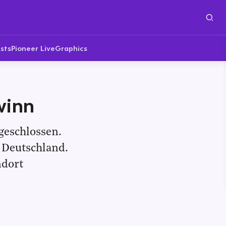
sts
Pioneer Live
Graphics
winn
geschlossen.
 Deutschland.
ndort