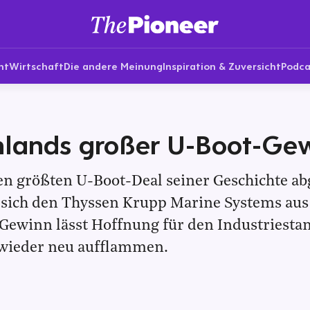
nt
Wirtschaft
Die andere Meinung
Inspiration & Zuversicht
Podca
hlands großer U-Boot-Ge
en größten U-Boot-Deal seiner Geschichte ab
t sich den Thyssen Krupp Marine Systems aus
 Gewinn lässt Hoffnung für den Industriesta
wieder neu aufflammen.