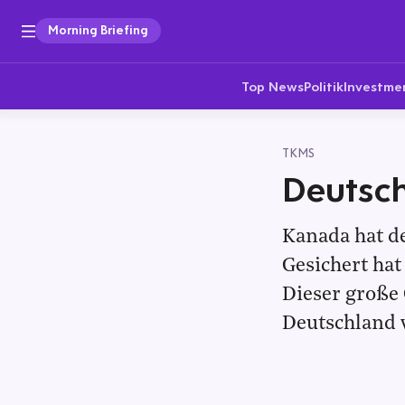
Morning Briefing
Top News
Politik
Investme
TKMS
Deutsc
Kanada hat d
Gesichert ha
Dieser große
Deutschland 