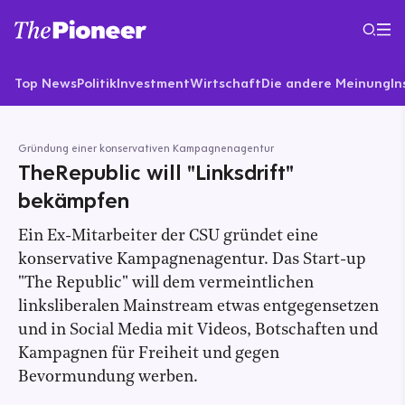
Top News
Politik
Investment
Wirtschaft
Die andere Meinung
In
Gründung einer konservativen Kampagnenagentur
TheRepublic will "Linksdrift"
bekämpfen
Ein Ex-Mitarbeiter der CSU gründet eine
konservative Kampagnenagentur. Das Start-up
"The Republic" will dem vermeintlichen
linksliberalen Mainstream etwas entgegensetzen
und in Social Media mit Videos, Botschaften und
Kampagnen für Freiheit und gegen
Bevormundung werben.