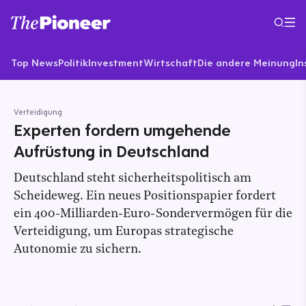
Top News
Politik
Investment
Wirtschaft
Die andere Meinung
In
Verteidigung
Experten fordern umgehende
Aufrüstung in Deutschland
Deutschland steht sicherheitspolitisch am
Scheideweg. Ein neues Positionspapier fordert
ein 400-Milliarden-Euro-Sondervermögen für die
Verteidigung, um Europas strategische
Autonomie zu sichern.