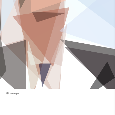
©
imago