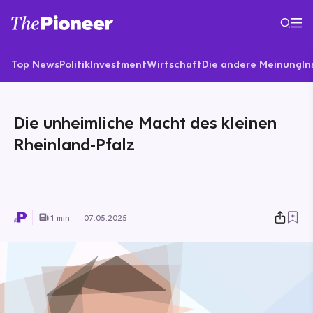
Top News
Politik
Investment
Wirtschaft
Die andere Meinung
In
Die unheimliche Macht des kleinen
Rheinland-Pfalz
1 min.
07.05.2025