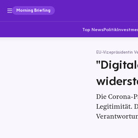
Morning Briefing
Top News
Politik
Investme
EU-Vizepräsidentin V
"Digita
widerst
Die Corona-P
Legitimität. 
Verantwortu