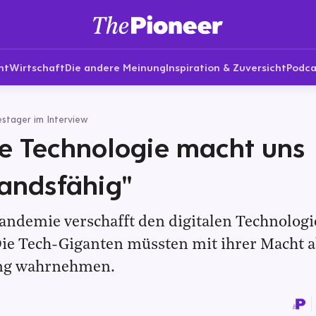
nt
Wirtschaft
Die andere Meinung
Inspiration & Zuversicht
Podca
estager im Interview
le Technologie macht uns
andsfähig"
andemie verschafft den digitalen Technologi
Die Tech-Giganten müssten mit ihrer Macht a
ng wahrnehmen.