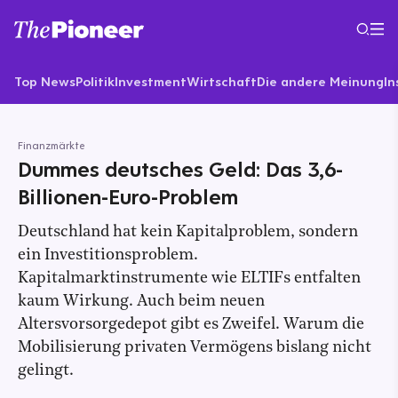
Top News
Politik
Investment
Wirtschaft
Die andere Meinung
In
Finanzmärkte
Dummes deutsches Geld: Das 3,6-
Billionen-Euro-Problem
Deutschland hat kein Kapitalproblem, sondern
ein Investitionsproblem.
Kapitalmarktinstrumente wie ELTIFs entfalten
kaum Wirkung. Auch beim neuen
Altersvorsorgedepot gibt es Zweifel. Warum die
Mobilisierung privaten Vermögens bislang nicht
gelingt.