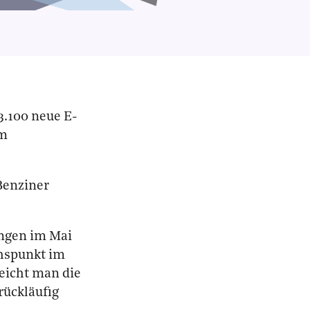
3.100 neue E-
um
Benziner
ngen im Mai
chspunkt im
eicht man die
rückläufig