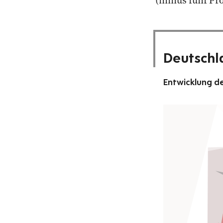
(minus fünf Pro
Deutschl
Entwicklung d