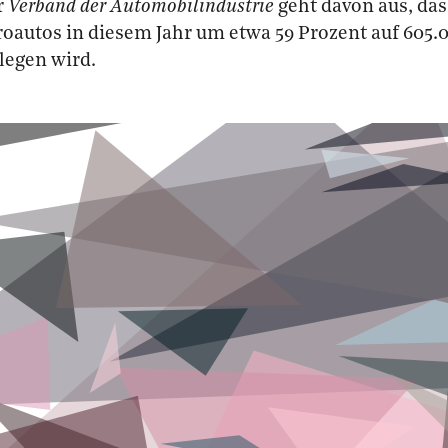
r
Verband der Automobilindustrie
geht davon aus, das
roautos in diesem Jahr um etwa 59 Prozent auf 605.
legen wird.