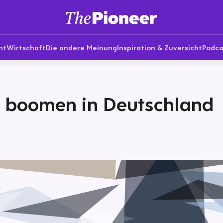
nt
Wirtschaft
Die andere Meinung
Inspiration & Zuversicht
Podca
s boomen in Deutschland